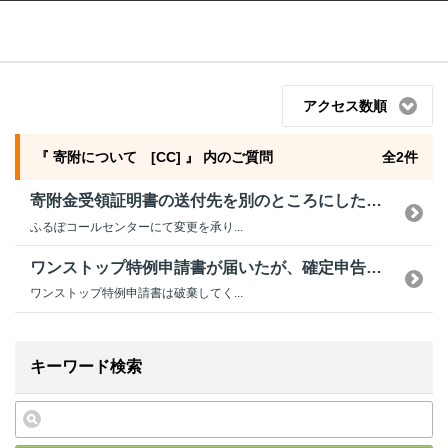
ふるぽ featuring ふるさとチョイス
はじめて
アクセス数順
『 寄附について [CC] 』 内のご質問
全2件
寄附金受領証明書の送付先を別のところにしたいが、変更ができなかった。
ふるぽコールセンターにて変更を承り...
ワンストップ特例申請書が届いたが、確定申告したい。問題ないか？
ワンストップ特例申請書は破棄してく...
キーワード検索