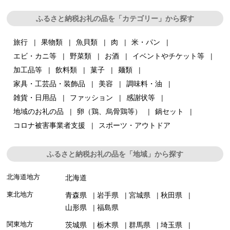
ふるさと納税お礼の品を「カテゴリー」から探す
旅行
果物類
魚貝類
肉
米・パン
エビ・カニ等
野菜類
お酒
イベントやチケット等
加工品等
飲料類
菓子
麺類
家具・工芸品・装飾品
美容
調味料・油
雑貨・日用品
ファッション
感謝状等
地域のお礼の品
卵（鶏、烏骨鶏等）
鍋セット
コロナ被害事業者支援
スポーツ・アウトドア
ふるさと納税お礼の品を「地域」から探す
北海道地方
北海道
東北地方
青森県
岩手県
宮城県
秋田県
山形県
福島県
関東地方
茨城県
栃木県
群馬県
埼玉県