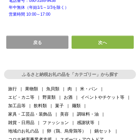
電話番号：050-3185-9438
年中無休（年始1/1～1/3を除く）
営業時間 10:00～17:00
戻る
次へ
ふるさと納税お礼の品を「カテゴリー」から探す
旅行
果物類
魚貝類
肉
米・パン
エビ・カニ等
野菜類
お酒
イベントやチケット等
加工品等
飲料類
菓子
麺類
家具・工芸品・装飾品
美容
調味料・油
雑貨・日用品
ファッション
感謝状等
地域のお礼の品
卵（鶏、烏骨鶏等）
鍋セット
コロナ被害事業者支援
スポーツ・アウトドア