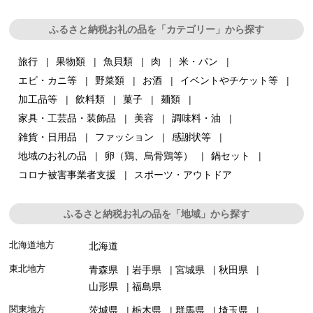
ふるさと納税お礼の品を「カテゴリー」から探す
旅行
果物類
魚貝類
肉
米・パン
エビ・カニ等
野菜類
お酒
イベントやチケット等
加工品等
飲料類
菓子
麺類
家具・工芸品・装飾品
美容
調味料・油
雑貨・日用品
ファッション
感謝状等
地域のお礼の品
卵（鶏、烏骨鶏等）
鍋セット
コロナ被害事業者支援
スポーツ・アウトドア
ふるさと納税お礼の品を「地域」から探す
北海道地方
北海道
東北地方
青森県
岩手県
宮城県
秋田県
山形県
福島県
関東地方
茨城県
栃木県
群馬県
埼玉県