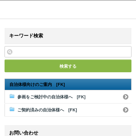
ふるぽ featuring ふるさとチョイス
はじめて
キーワード検索
検索する
自治体様向けのご案内 [FK]
参画をご検討中の自治体様へ [FK]
ご契約済みの自治体様へ [FK]
お問い合わせ