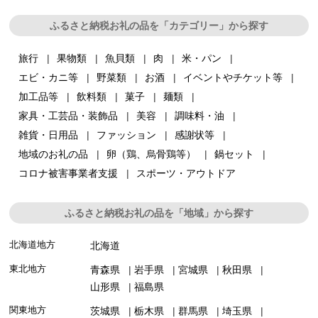
ふるさと納税お礼の品を「カテゴリー」から探す
旅行
果物類
魚貝類
肉
米・パン
エビ・カニ等
野菜類
お酒
イベントやチケット等
加工品等
飲料類
菓子
麺類
家具・工芸品・装飾品
美容
調味料・油
雑貨・日用品
ファッション
感謝状等
地域のお礼の品
卵（鶏、烏骨鶏等）
鍋セット
コロナ被害事業者支援
スポーツ・アウトドア
ふるさと納税お礼の品を「地域」から探す
北海道地方
北海道
東北地方
青森県
岩手県
宮城県
秋田県
山形県
福島県
関東地方
茨城県
栃木県
群馬県
埼玉県