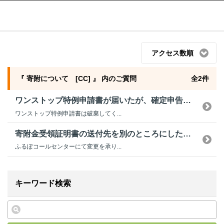
ふるぽ featuring ふるさとチョイス
はじめて
アクセス数順
『 寄附について [CC] 』 内のご質問
全2件
ワンストップ特例申請書が届いたが、確定申告したい。問題ないか？
ワンストップ特例申請書は破棄してく...
寄附金受領証明書の送付先を別のところにしたいが、変更ができなかった。
ふるぽコールセンターにて変更を承り...
キーワード検索