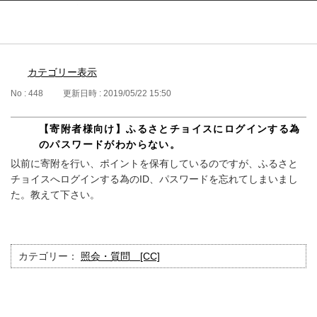
ふるぽ featuring ふるさとチョイス
はじめて
カテゴリー表示
No : 448
更新日時 : 2019/05/22 15:50
【寄附者様向け】ふるさとチョイスにログインする為
のパスワードがわからない。
以前に寄附を行い、ポイントを保有しているのですが、ふるさと
チョイスへログインする為のID、パスワードを忘れてしまいまし
た。教えて下さい。
カテゴリー：
照会・質問 [CC]