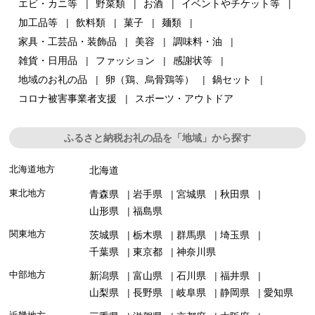
エビ・カニ等
野菜類
お酒
イベントやチケット等
加工品等
飲料類
菓子
麺類
家具・工芸品・装飾品
美容
調味料・油
雑貨・日用品
ファッション
感謝状等
地域のお礼の品
卵（鶏、烏骨鶏等）
鍋セット
コロナ被害事業者支援
スポーツ・アウトドア
ふるさと納税お礼の品を「地域」から探す
北海道地方
北海道
東北地方
青森県
岩手県
宮城県
秋田県
山形県
福島県
関東地方
茨城県
栃木県
群馬県
埼玉県
千葉県
東京都
神奈川県
中部地方
新潟県
富山県
石川県
福井県
山梨県
長野県
岐阜県
静岡県
愛知県