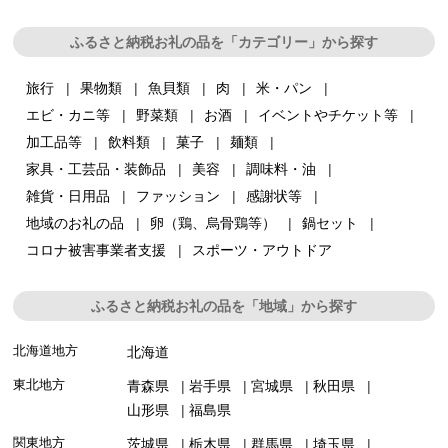
ふるさと納税お礼の品を「カテゴリー」から探す
旅行
果物類
魚貝類
肉
米・パン
エビ・カニ等
野菜類
お酒
イベントやチケット等
加工品等
飲料類
菓子
麺類
家具・工芸品・装飾品
美容
調味料・油
雑貨・日用品
ファッション
感謝状等
地域のお礼の品
卵（鶏、烏骨鶏等）
鍋セット
コロナ被害事業者支援
スポーツ・アウトドア
ふるさと納税お礼の品を「地域」から探す
北海道地方
北海道
東北地方
青森県
岩手県
宮城県
秋田県
山形県
福島県
関東地方
茨城県
栃木県
群馬県
埼玉県