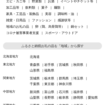
エビ・カニ等
野菜類
お酒
イベントやチケット等
加工品等
飲料類
菓子
麺類
家具・工芸品・装飾品
美容
調味料・油
雑貨・日用品
ファッション
感謝状等
地域のお礼の品
卵（鶏、烏骨鶏等）
鍋セット
コロナ被害事業者支援
スポーツ・アウトドア
ふるさと納税お礼の品を「地域」から探す
北海道地方
北海道
東北地方
青森県
岩手県
宮城県
秋田県
山形県
福島県
関東地方
茨城県
栃木県
群馬県
埼玉県
千葉県
東京都
神奈川県
中部地方
新潟県
富山県
石川県
福井県
山梨県
長野県
岐阜県
静岡県
愛知県