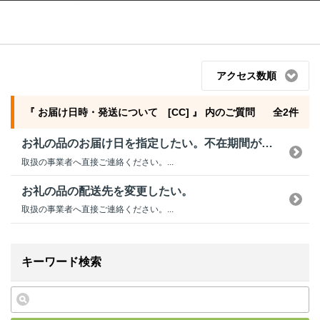
ふるぽ featuring ふるさとチョイス
はじめて
アクセス数順
『 お届け日時・発送について [CC] 』 内のご質問
全2件
お礼の品のお届け日を指定したい。不在期間があるため、発送日を確認したい。
取扱の事業者へ直接ご連絡ください。...
お礼の品の配送先を変更したい。
取扱の事業者へ直接ご連絡ください。...
キーワード検索